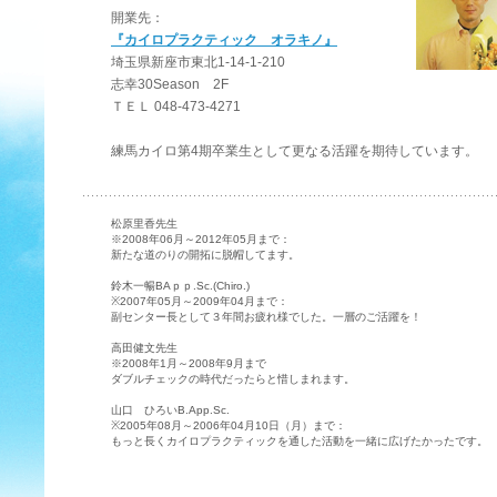
開業先：
『カイロプラクティック オラキノ』
埼玉県新座市東北1-14-1-210
志幸30Season 2F
ＴＥＬ 048-473-4271
練馬カイロ第4期卒業生として更なる活躍を期待しています。
松原里香先生
※2008年06月～2012年05月まで：
新たな道のりの開拓に脱帽してます。
鈴木一暢BAｐｐ.Sc.(Chiro.)
※2007年05月～2009年04月まで：
副センター長として３年間お疲れ様でした。一層のご活躍を！
高田健文先生
※2008年1月～2008年9月まで
ダブルチェックの時代だったらと惜しまれます。
山口 ひろいB.App.Sc.
※2005年08月～2006年04月10日（月）まで：
もっと長くカイロプラクティックを通した活動を一緒に広げたかったです。