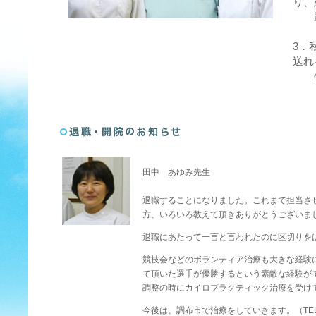
り、
最優
3．
送れ
生
田中 あゆみ先生
退職することになりました。これまで担当さ
方、いろいろ教えて頂きありがとうございま
退職にあたって一言と言われたのに区切りを
競技会などのボランティア治療も大きな経験
て頂いた選手が優勝するという素敵な経験が
調整の時にカイロプラクティック治療を受け
今後は、調布市で治療をしていきます。（TEL 