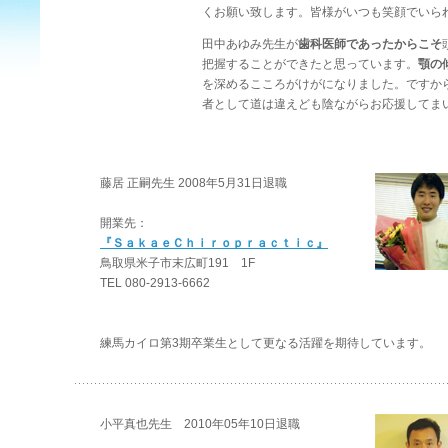
くお願い致します。皆様がいつも笑顔でいら
田中あゆみ先生が
歯科医師であったからこそ
把握することができたと思っています。
顎の
を深めるこころがけがになりました。ですか
者として道は違えども陰ながらお応援してま
藤居 正嗣先生 2008年5月31日退職
開業先：
『ＳａｋａｅＣｈｉｒｏｐｒａｃｔｉｃ』
鳥取県米子市末広町191 1F
TEL 080-2913-6662
練馬カイロ第3期卒業生として更なる活躍を期待しています。
小平真也先生 2010年05年10日退職