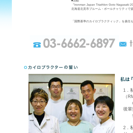
■活動
『Ironman Japan Triathlon Goto Na
北海道北見市ブルーム・ボールチャリティで姿
「国際基準のカイロプラクティック」を責任
1．
（R
の教
後輩
生
2．