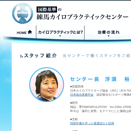
■加盟団体
日本カイロプラクターズ協会（JAC）/JCA-To
日本統合医療学会
認定療法士/スポーツ整復
■研究
雑誌；季刊MANIPULATION Vol.20No
昨今は「歯列と姿勢」をテーマにした施術は
■文献
頚部外傷を伴った後遺症の１症例