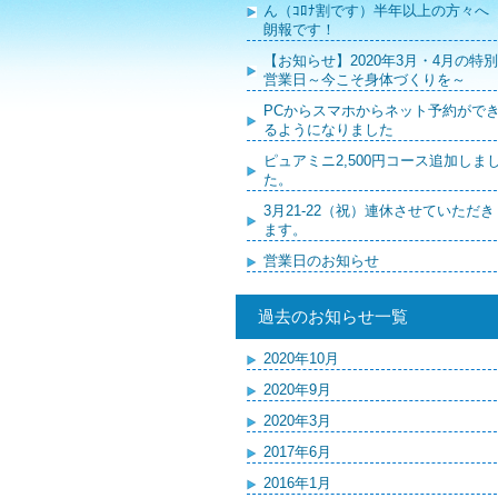
ん（ｺﾛﾅ割です）半年以上の方々へ
朗報です！
【お知らせ】2020年3月・4月の特別
営業日～今こそ身体づくりを～
PCからスマホからネット予約がで
るようになりました
ピュアミニ2,500円コース追加しま
た。
3月21-22（祝）連休させていただき
ます。
営業日のお知らせ
過去のお知らせ一覧
2020年10月
2020年9月
2020年3月
2017年6月
2016年1月