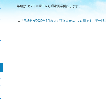
年始は1月7日木曜日から通常営業開始します。
←「
再診料が2022年4月末まで頂きません（ｺﾛﾅ割です）半年
き
し