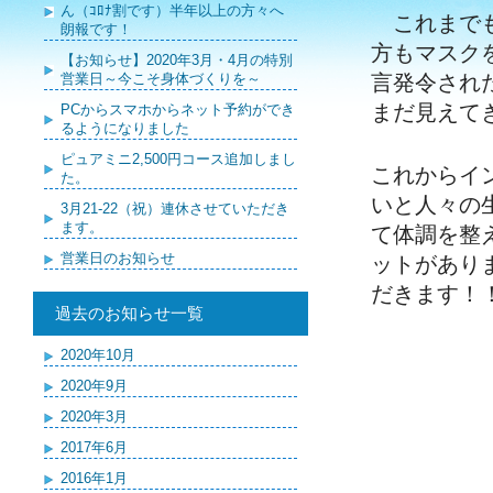
ん（ｺﾛﾅ割です）半年以上の方々へ
これまでも
朗報です！
方もマスク
【お知らせ】2020年3月・4月の特別
言発令され
営業日～今こそ身体づくりを～
まだ見えて
PCからスマホからネット予約ができ
るようになりました
ピュアミニ2,500円コース追加しまし
これからイ
た。
いと人々の
3月21-22（祝）連休させていただき
ます。
て体調を整
営業日のお知らせ
ットがあり
だきます！
過去のお知らせ一覧
2020年10月
2020年9月
2020年3月
2017年6月
2016年1月